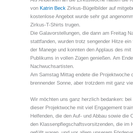
von
Katrin Beck
Zirkus-Bügelbilder auf mitgeb
kostenlose Angebot wurde sehr gut angenomm
Zirkus-T-Shirts trugen.
Die Galavorstellungen, die dann am Freitag 
stattfanden, wurden trotz sengender Hitze ein v
der Manege und konnten den Applaus des mit 
Publikums in vollen Zügen genießen. Am Ende g
Nachwuchsartisten.
Am Samstag Mittag endete die Projektwoche d
brennender Sonne, aber trotzdem mit ganz vie
Wir möchten uns ganz herzlich bedanken: bei d
dieser Projektwoche mit viel Engagement traini
Helfenden, die den Auf- und Abbau sowie die O
den Klassenpflegschaftsvorsitzenden, die im Hi
gefüllt waren, und vor allem unserem Förderve