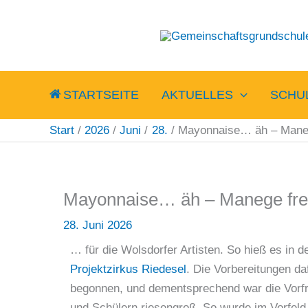
Zum
Inhalt
springen
STARTSEITE
AKTUELLES
SCHU
Start
2026
Juni
28.
Mayonnaise… äh – Mane
Mayonnaise… äh – Manege fr
28. Juni 2026
… für die Wolsdorfer Artisten. So hieß es in
Projektzirkus Riedesel
. Die Vorbereitungen d
begonnen, und dementsprechend war die Vorfr
und Schülern riesengroß. So wurde im Vorfeld