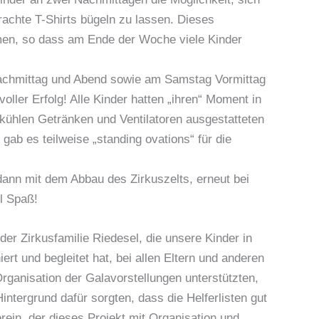
rachte T-Shirts bügeln zu lassen. Dieses
en, so dass am Ende der Woche viele Kinder
Nachmittag und Abend sowie am Samstag Vormittag
oller Erfolg! Alle Kinder hatten „ihren“ Moment in
kühlen Getränken und Ventilatoren ausgestatteten
ab es teilweise „standing ovations“ für die
ann mit dem Abbau des Zirkuszelts, erneut bei
l Spaß!
er Zirkusfamilie Riedesel, die unsere Kinder in
ert und begleitet hat, bei allen Eltern und anderen
rganisation der Galavorstellungen unterstützten,
ntergrund dafür sorgten, dass die Helferlisten gut
rein, der dieses Projekt mit Organisation und