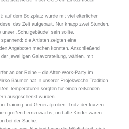
: auf dem Bolzplatz wurde mit viel elterlicher
edesel das Zelt aufgebaut. Nur knapp zwei Stunden,
e unser „Schulgebäude“ sein sollte.
spannend: die Artisten zeigten eine
on den Angeboten machen konnten. Anschließend
 der jeweiligen Galavorstellung, wählen, mit
rfer an der Reihe – die After-Work-Party im
Mirko Bäumer hat in unserer Projekwoche Tradition
eißen Temperaturen sorgten für einen reißenden
tern ausgeschenkt wurden.
n Training und Generalproben. Trotz der kurzen
inen großen Lernzuwachs, und alle Kinder waren
tion bei der Sache.
inder an zwei Nachmittagen die Möglichkeit, sich