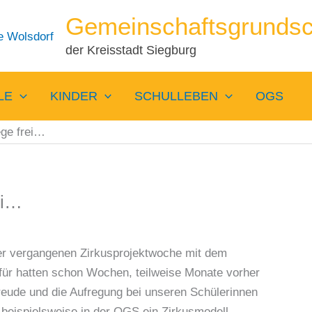
Gemeinschaftsgrundsc
der Kreisstadt Siegburg
LE
KINDER
SCHULLEBEN
OGS
ge frei…
ei…
 der vergangenen Zirkusprojektwoche mit dem
afür hatten schon Wochen, teilweise Monate vorher
eude und die Aufregung bei unseren Schülerinnen
 beispielsweise in der OGS ein Zirkusmodell