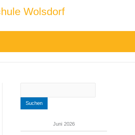
S
hule Wolsdorf
u
c
h
e
n
Suchen
Juni 2026