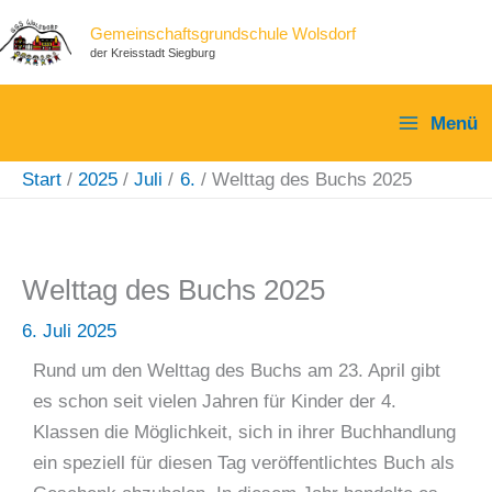
Zum
S
Gemeinschaftsgrundschule Wolsdorf
Inhalt
u
der Kreisstadt Siegburg
springen
c
Menü
h
e
Start
2025
Juli
6.
Welttag des Buchs 2025
n
Welttag des Buchs 2025
6. Juli 2025
Rund um den Welttag des Buchs am 23. April gibt
es schon seit vielen Jahren für Kinder der 4.
Klassen die Möglichkeit, sich in ihrer Buchhandlung
ein speziell für diesen Tag veröffentlichtes Buch als